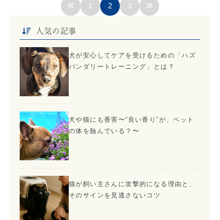
«
»
1
2
3
人気の記事
犬が安心してケアを受けるための「ハズ
バンダリートレーニング」とは？
犬や猫にも香害〜“良い香り”が、ペット
の体を蝕んでいる？〜
猫が飼い主さんに攻撃的になる理由と、
そのサインを見逃さないコツ