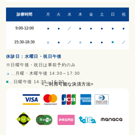
診療時間
月
火
水
木
金
土
日
祝
9:00-12:00
●
●
／
●
●
●
●
●
15:30-18:30
▲
●
／
▲
●
●
■
／
休診日：水曜日・祝日午後
※日曜午後・祝日は事前予約のみ
▲
…月曜・木曜午後 14:30～17:30
■
…日曜午後 14:30～16:30
<ご利用可能な決済方法>