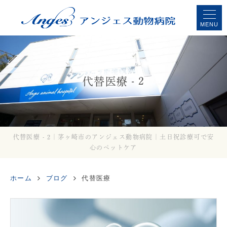
MENU
代替医療 - 2
代替医療 - 2｜茅ヶ崎市のアンジェス動物病院｜土日祝診療可で安
心のペットケア
ホーム
ブログ
代替医療