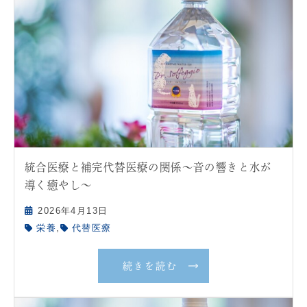
統合医療と補完代替医療の関係〜音の響きと水が
導く癒やし〜
2026年4月13日
,
栄養
代替医療
続きを読む