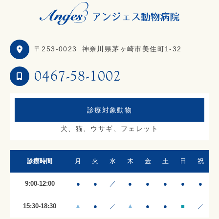
〒253-0023
神奈川県茅ヶ崎市美住町1-32
0467-58-1002
診療対象動物
犬、猫、ウサギ、フェレット
診療時間
月
火
水
木
金
土
日
祝
9:00-12:00
●
●
／
●
●
●
●
●
15:30-18:30
▲
●
／
▲
●
●
■
／