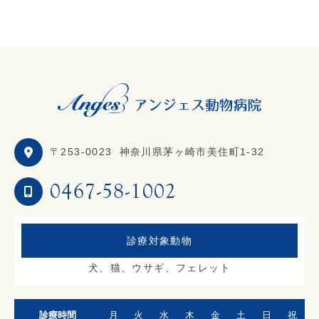
〒253-0023
神奈川県茅ヶ崎市美住町1-32
0467-58-1002
診療対象動物
犬、猫、ウサギ、フェレット
診療時間
月
火
水
木
金
土
日
祝