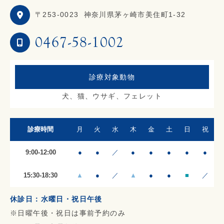
〒253-0023
神奈川県茅ヶ崎市美住町1-32
0467-58-1002
診療対象動物
犬、猫、ウサギ、フェレット
診療時間
月
火
水
木
金
土
日
祝
9:00-12:00
●
●
／
●
●
●
●
●
15:30-18:30
▲
●
／
▲
●
●
■
／
休診日：水曜日・祝日午後
※日曜午後・祝日は事前予約のみ