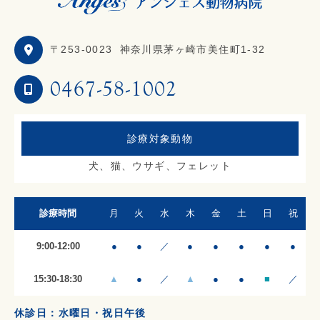
〒253-0023
神奈川県茅ヶ崎市美住町1-32
0467-58-1002
診療対象動物
犬、猫、ウサギ、フェレット
診療時間
月
火
水
木
金
土
日
祝
9:00-12:00
●
●
／
●
●
●
●
●
15:30-18:30
▲
●
／
▲
●
●
■
／
休診日：水曜日・祝日午後