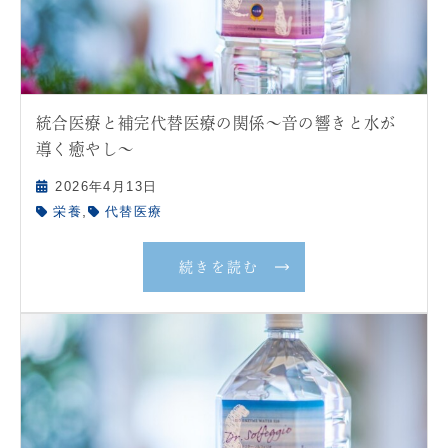
統合医療と補完代替医療の関係〜音の響きと水が
導く癒やし〜
2026年4月13日
,
栄養
代替医療
続きを読む