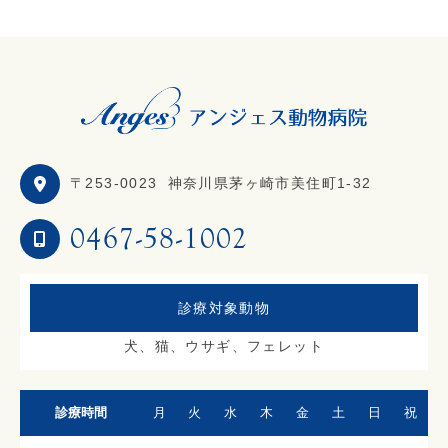
〒253-0023
神奈川県茅ヶ崎市美住町1-32
0467-58-1002
診療対象動物
犬、猫、ウサギ、フェレット
診療時間
月
火
水
木
金
土
日
祝