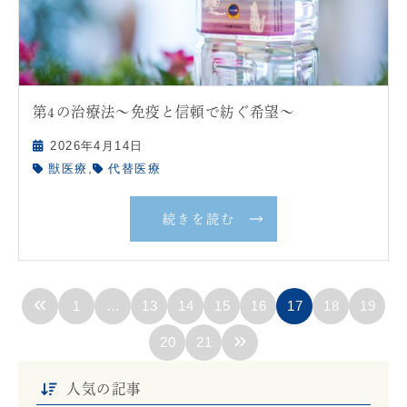
第4の治療法〜免疫と信頼で紡ぐ希望〜
2026年4月14日
,
獣医療
代替医療
続きを読む
«
1
…
13
14
15
16
17
18
19
»
20
21
人気の記事