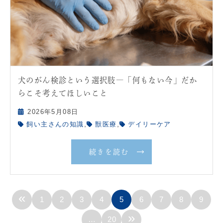
犬のがん検診という選択肢―「何もない今」だか
らこそ考えてほしいこと
2026年5月08日
,
,
飼い主さんの知識
獣医療
デイリーケア
続きを読む
«
1
2
3
4
5
6
7
8
9
»
…
20