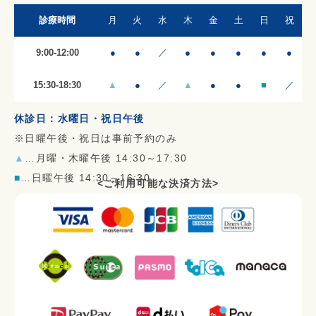
診療時間
月
火
水
木
金
土
日
祝
9:00-12:00
●
●
／
●
●
●
●
●
15:30-18:30
▲
●
／
▲
●
●
■
／
休診日：水曜日・祝日午後
※日曜午後・祝日は事前予約のみ
▲
…月曜・木曜午後 14:30～17:30
■
…日曜午後 14:30～16:30
<ご利用可能な決済方法>